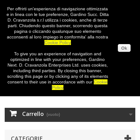
Per offrirti un'esperienza di navigazione ottimizzata
Entra
e in linea con le tue preferenze, Gardino Succ. Ditta
D. Cravanzola s.r.l utilizza i cookies, anche di terze
parti. Chiudendo questo banner, scorrendo questa
pagina o cliccando qualunque suo elemento
acconsenti al loro impiego in conformita' alla nostra
Cookie Policy
Ok
To give you
an experience of
navigation
and
optimized
in
line with
your preferences
,
Gardino
Next
.
D.
Cravanzola
Enterprises
Ltd.
uses cookies
,
including third
parties
.
By closing
this
banner
,
scrolling
this page
or
by clicking
any
of its elements
consent
to their use
in
accordance with our
Cookie
Policy
Carrello
(vuoto)
CATEGORIE