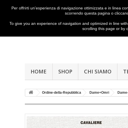
Per offrirti un'esperienza di navigazione ottimizzata e in linea c
scorrendo questa pagina o cliccand
To give you
an experience of
navigation
and
optimized
in
line with
scrolling
this page
or
by c
HOME
SHOP
CHI SIAMO
T
Ordine-della-Repubblica
Dame+Omri
Dame-