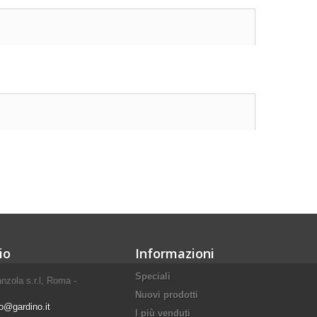
io
Informazioni
Speciali
nzola s.r.l, Roma -
Nuovi prodotti
fo@gardino.it
I più venduti