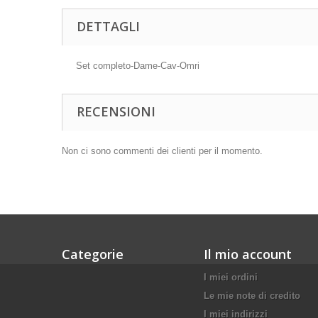
DETTAGLI
Set completo-Dame-Cav-Omri
RECENSIONI
Non ci sono commenti dei clienti per il momento.
Categorie
Il mio account
I miei ordini
Le mie note di credito
I miei indirizzi