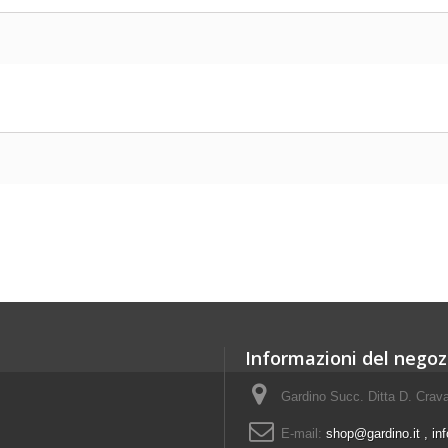
Informazioni del negoz
Gardino Succ. Ditta D. Crava
E-mail:
shop@gardino.it , in