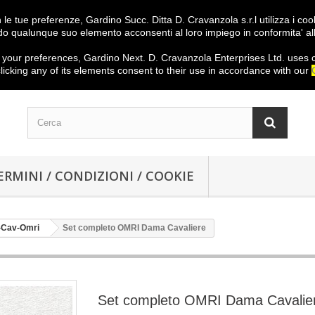
on le tue preferenze, Gardino Succ. Ditta D. Cravanzola s.r.l utilizza i c
o qualunque suo elemento acconsenti al loro impiego in conformita' al
your preferences
,
Gardino
Next
.
D.
Cravanzola
Enterprises
Ltd.
uses 
licking
any
of its elements
consent
to their use
in
accordance with our
ERMINI / CONDIZIONI / COOKIE
Cav-Omri
Set completo OMRI Dama Cavaliere
Set completo OMRI Dama Cavalie