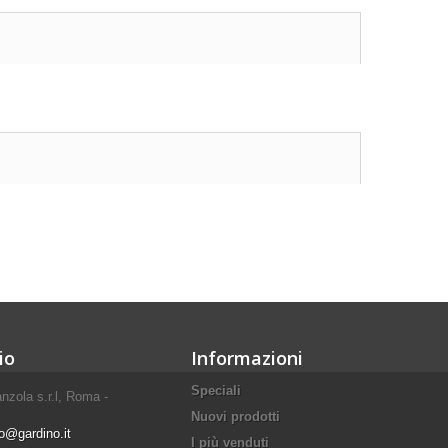
io
Informazioni
Speciali
nzola s.r.l, Roma -
Nuovi prodotti
fo@gardino.it
I più venduti