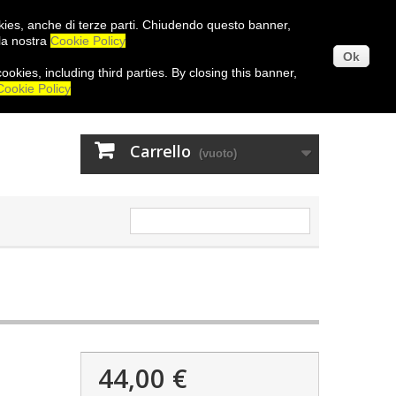
ookies, anche di terze parti. Chiudendo questo banner,
la nostra
Cookie Policy
Ok
cookies
,
including third
parties
.
By closing
this
banner
Entra
,
Cookie Policy
Carrello
(vuoto)
44,00 €