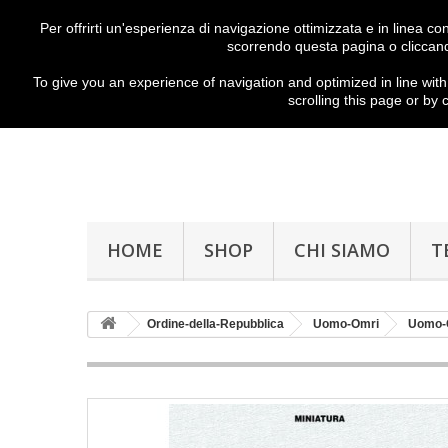
Per offrirti un'esperienza di navigazione ottimizzata e in linea c
scorrendo questa pagina o cliccand
To give you
an experience of
navigation
and
optimized
in
line with
scrolling
this page
or
by c
HOME
SHOP
CHI SIAMO
T
Ordine-della-Repubblica
Uomo-Omri
Uomo-