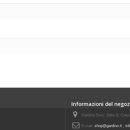
Informazioni del negoz
Gardino Succ. Ditta D. Crava
E-mail:
shop@gardino.it , in