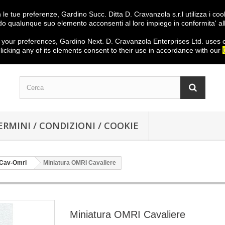
on le tue preferenze, Gardino Succ. Ditta D. Cravanzola s.r.l utilizza i c
o qualunque suo elemento acconsenti al loro impiego in conformita' al
your preferences
,
Gardino
Next
.
D.
Cravanzola
Enterprises
Ltd.
uses 
licking
any
of its elements
consent
to their use
in
accordance with our
ERMINI / CONDIZIONI / COOKIE
Cav-Omri
Miniatura OMRI Cavaliere
Miniatura OMRI Cavaliere