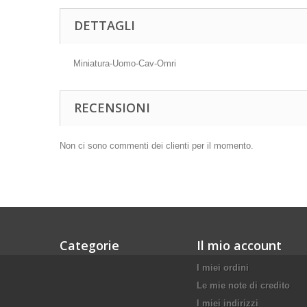
DETTAGLI
Miniatura-Uomo-Cav-Omri
RECENSIONI
Non ci sono commenti dei clienti per il momento.
Categorie
Il mio account
I miei ordini
Le mie note di credito
I miei indirizzi