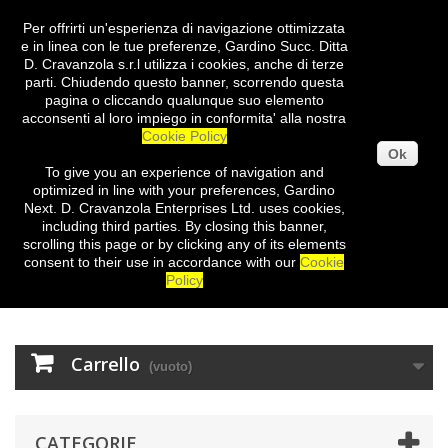
Per offrirti un'esperienza di navigazione ottimizzata
Entra
e in linea con le tue preferenze, Gardino Succ. Ditta
D. Cravanzola s.r.l utilizza i cookies, anche di terze
parti. Chiudendo questo banner, scorrendo questa
pagina o cliccando qualunque suo elemento
acconsenti al loro impiego in conformita' alla nostra
Cookie Policy
Ok
To give you
an experience of
navigation
and
optimized
in
line with
your preferences
,
Gardino
Next
.
D.
Cravanzola
Enterprises
Ltd.
uses cookies
,
including third
parties
.
By closing
this
banner
,
scrolling
this page
or
by clicking
any
of its elements
consent
to their use
in
accordance with our
Cookie
Policy
Carrello
(vuoto)
CATEGORIE