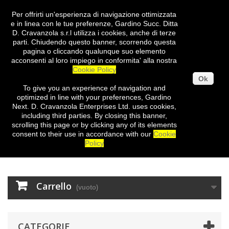
Per offrirti un'esperienza di navigazione ottimizzata
Entra
e in linea con le tue preferenze, Gardino Succ. Ditta
D. Cravanzola s.r.l utilizza i cookies, anche di terze
parti. Chiudendo questo banner, scorrendo questa
pagina o cliccando qualunque suo elemento
acconsenti al loro impiego in conformita' alla nostra
Cookie Policy
Ok
To give you
an experience of
navigation
and
optimized
in
line with
your preferences
,
Gardino
Next
.
D.
Cravanzola
Enterprises
Ltd.
uses cookies
,
including third
parties
.
By closing
this
banner
,
scrolling
this page
or
by clicking
any
of its elements
consent
to their use
in
accordance with our
Cookie
Policy
Carrello
(vuoto)
CATEGORIE