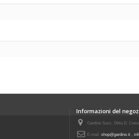
Informazioni del negoz
Gardino Succ. Ditta D. Crava
E-mail:
shop@gardino.it , in