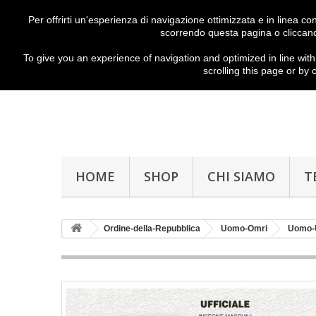
Per offrirti un'esperienza di navigazione ottimizzata e in linea c
scorrendo questa pagina o cliccand
To give you
an experience of
navigation
and
optimized
in
line with
scrolling
this page
or
by c
HOME
SHOP
CHI SIAMO
T
Ordine-della-Repubblica
Uomo-Omri
Uomo-