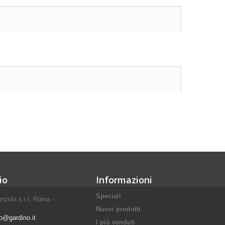
io
Informazioni
Speciali
nzola s.r.l, Roma -
Nuovi prodotti
fo@gardino.it
I più venduti