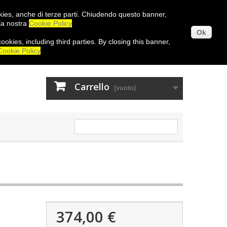
ookies, anche di terze parti. Chiudendo questo banner,
la nostra
Cookie Policy
Ok
cookies
,
including third
parties
.
By closing
this
banner
Entra
,
Cookie Policy
Carrello
(vuoto)
374,00 €