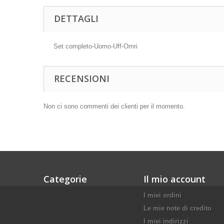
DETTAGLI
Set completo-Uomo-Uff-Omri
RECENSIONI
Non ci sono commenti dei clienti per il momento.
Categorie
Il mio account
I miei ordini
Le mie note di credito
I miei indirizzi