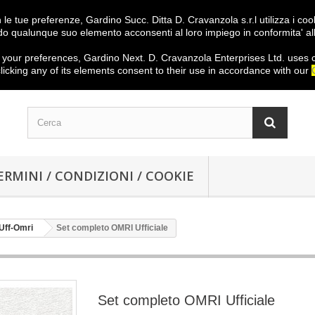
on le tue preferenze, Gardino Succ. Ditta D. Cravanzola s.r.l utilizza i c
o qualunque suo elemento acconsenti al loro impiego in conformita' al
your preferences
,
Gardino
Next
.
D.
Cravanzola
Enterprises
Ltd.
uses 
licking
any
of its elements
consent
to their use
in
accordance with our
ERMINI / CONDIZIONI / COOKIE
Uff-Omri
Set completo OMRI Ufficiale
Set completo OMRI Ufficiale