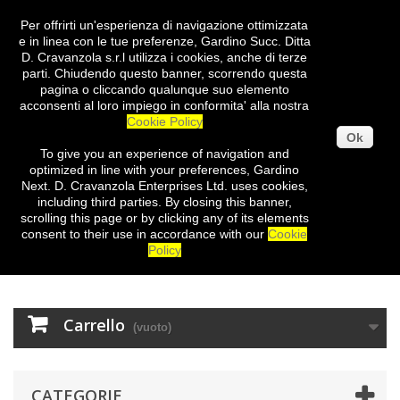
Per offrirti un'esperienza di navigazione ottimizzata
Entra
e in linea con le tue preferenze, Gardino Succ. Ditta
D. Cravanzola s.r.l utilizza i cookies, anche di terze
parti. Chiudendo questo banner, scorrendo questa
pagina o cliccando qualunque suo elemento
acconsenti al loro impiego in conformita' alla nostra
Cookie Policy
Ok
To give you
an experience of
navigation
and
optimized
in
line with
your preferences
,
Gardino
Next
.
D.
Cravanzola
Enterprises
Ltd.
uses cookies
,
including third
parties
.
By closing
this
banner
,
scrolling
this page
or
by clicking
any
of its elements
consent
to their use
in
accordance with our
Cookie
Policy
Carrello
(vuoto)
CATEGORIE