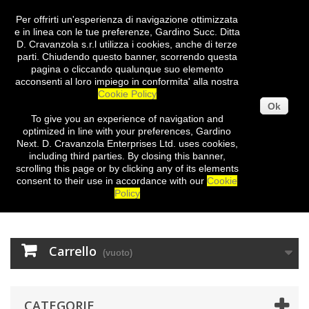
Per offrirti un'esperienza di navigazione ottimizzata
Entra
e in linea con le tue preferenze, Gardino Succ. Ditta
D. Cravanzola s.r.l utilizza i cookies, anche di terze
parti. Chiudendo questo banner, scorrendo questa
pagina o cliccando qualunque suo elemento
acconsenti al loro impiego in conformita' alla nostra
Cookie Policy
Ok
To give you
an experience of
navigation
and
optimized
in
line with
your preferences
,
Gardino
Next
.
D.
Cravanzola
Enterprises
Ltd.
uses cookies
,
including third
parties
.
By closing
this
banner
,
scrolling
this page
or
by clicking
any
of its elements
consent
to their use
in
accordance with our
Cookie
Policy
Carrello
(vuoto)
CATEGORIE