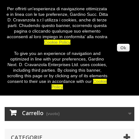
Per offrirti un'esperienza di navigazione ottimizzata
Entra
e in linea con le tue preferenze, Gardino Succ. Ditta
D. Cravanzola s.r.l utilizza i cookies, anche di terze
parti. Chiudendo questo banner, scorrendo questa
pagina o cliccando qualunque suo elemento
acconsenti al loro impiego in conformita' alla nostra
Cookie Policy
Ok
To give you
an experience of
navigation
and
optimized
in
line with
your preferences
,
Gardino
Next
.
D.
Cravanzola
Enterprises
Ltd.
uses cookies
,
including third
parties
.
By closing
this
banner
,
scrolling
this page
or
by clicking
any
of its elements
consent
to their use
in
accordance with our
Cookie
Policy
Carrello
(vuoto)
CATEGORIE