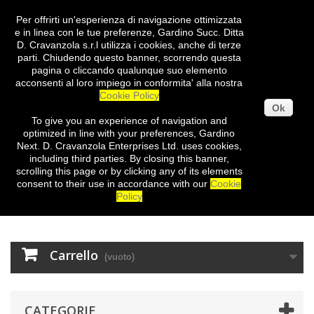
Per offrirti un'esperienza di navigazione ottimizzata
Entra
e in linea con le tue preferenze, Gardino Succ. Ditta
D. Cravanzola s.r.l utilizza i cookies, anche di terze
parti. Chiudendo questo banner, scorrendo questa
pagina o cliccando qualunque suo elemento
acconsenti al loro impiego in conformita' alla nostra
Cookie Policy
Ok
To give you
an experience of
navigation
and
optimized
in
line with
your preferences
,
Gardino
Next
.
D.
Cravanzola
Enterprises
Ltd.
uses cookies
,
including third
parties
.
By closing
this
banner
,
scrolling
this page
or
by clicking
any
of its elements
consent
to their use
in
accordance with our
Cookie
Policy
Carrello
(vuoto)
CATEGORIE