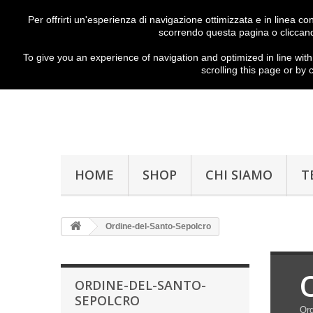
Per offrirti un'esperienza di navigazione ottimizzata e in linea c
scorrendo questa pagina o cliccand
To give you
an experience of
navigation
and
optimized
in
line with
scrolling
this page
or
by c
HOME
SHOP
CHI SIAMO
T
Ordine-del-Santo-Sepolcro
ORDINE-DEL-SANTO-
SEPOLCRO
Ord