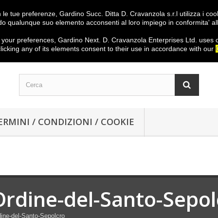
on le tue preferenze, Gardino Succ. Ditta D. Cravanzola s.r.l utilizza i c
o qualunque suo elemento acconsenti al loro impiego in conformita' al
your preferences
,
Gardino
Next
.
D.
Cravanzola
Enterprises
Ltd.
uses 
licking
any
of its elements
consent
to their use
in
accordance with our
ERMINI / CONDIZIONI / COOKIE
Ordine-del-Santo-Sepol
ine-del-Santo-Sepolcro