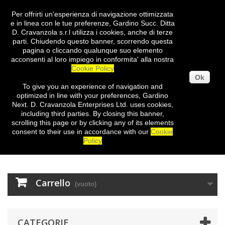
Per offrirti un'esperienza di navigazione ottimizzata
Entra
e in linea con le tue preferenze, Gardino Succ. Ditta
D. Cravanzola s.r.l utilizza i cookies, anche di terze
parti. Chiudendo questo banner, scorrendo questa
pagina o cliccando qualunque suo elemento
acconsenti al loro impiego in conformita' alla nostra
Cookie Policy
Ok
To give you
an experience of
navigation
and
optimized
in
line with
your preferences
,
Gardino
Next
.
D.
Cravanzola
Enterprises
Ltd.
uses cookies
,
including third
parties
.
By closing
this
banner
,
scrolling
this page
or
by clicking
any
of its elements
consent
to their use
in
accordance with our
Cookie
Policy
Carrello
(vuoto)
CATEGORIE