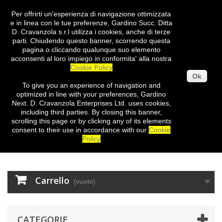
Per offrirti un'esperienza di navigazione ottimizzata
Entra
e in linea con le tue preferenze, Gardino Succ. Ditta
D. Cravanzola s.r.l utilizza i cookies, anche di terze
parti. Chiudendo questo banner, scorrendo questa
pagina o cliccando qualunque suo elemento
acconsenti al loro impiego in conformita' alla nostra
Cookie Policy
Ok
To give you
an experience of
navigation
and
optimized
in
line with
your preferences
,
Gardino
Next
.
D.
Cravanzola
Enterprises
Ltd.
uses cookies
,
including third
parties
.
By closing
this
banner
,
scrolling
this page
or
by clicking
any
of its elements
consent
to their use
in
accordance with our
Cookie
Policy
Carrello
(vuoto)
CATEGORIE