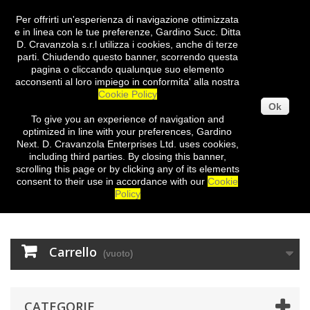
Per offrirti un'esperienza di navigazione ottimizzata
Entra
e in linea con le tue preferenze, Gardino Succ. Ditta
D. Cravanzola s.r.l utilizza i cookies, anche di terze
parti. Chiudendo questo banner, scorrendo questa
pagina o cliccando qualunque suo elemento
acconsenti al loro impiego in conformita' alla nostra
Cookie Policy
Ok
To give you
an experience of
navigation
and
optimized
in
line with
your preferences
,
Gardino
Next
.
D.
Cravanzola
Enterprises
Ltd.
uses cookies
,
including third
parties
.
By closing
this
banner
,
scrolling
this page
or
by clicking
any
of its elements
consent
to their use
in
accordance with our
Cookie
Policy
Carrello
(vuoto)
CATEGORIE