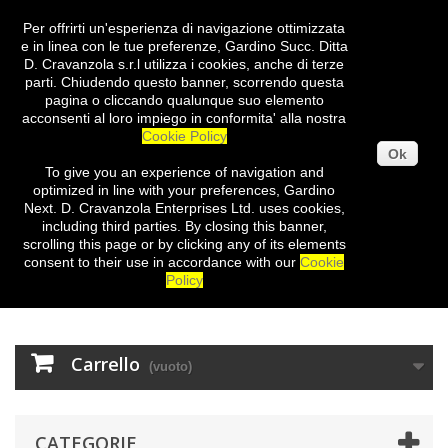
Per offrirti un'esperienza di navigazione ottimizzata
Entra
e in linea con le tue preferenze, Gardino Succ. Ditta
D. Cravanzola s.r.l utilizza i cookies, anche di terze
parti. Chiudendo questo banner, scorrendo questa
pagina o cliccando qualunque suo elemento
acconsenti al loro impiego in conformita' alla nostra
Cookie Policy
Ok
To give you
an experience of
navigation
and
optimized
in
line with
your preferences
,
Gardino
Next
.
D.
Cravanzola
Enterprises
Ltd.
uses cookies
,
including third
parties
.
By closing
this
banner
,
scrolling
this page
or
by clicking
any
of its elements
consent
to their use
in
accordance with our
Cookie
Policy
Carrello
(vuoto)
CATEGORIE