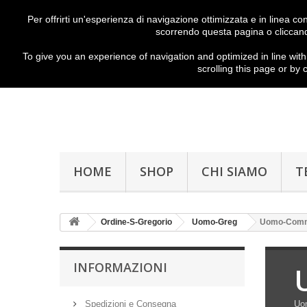
Per offrirti un'esperienza di navigazione ottimizzata e in linea c
scorrendo questa pagina o cliccand
To give you
an experience of
navigation
and
optimized
in
line with
scrolling
this page
or
by c
HOME
SHOP
CHI SIAMO
T
Ordine-S-Gregorio
Uomo-Greg
Uomo-Com
INFORMAZIONI
Spedizioni e Consegna
Uo