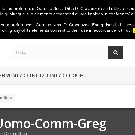
on le tue preferenze, Gardino Succ. Ditta D. Cravanzola s.r.l utilizza i c
o qualunque suo elemento acconsenti al loro impiego in conformita' al
your preferences
,
Gardino
Next
.
D.
Cravanzola
Enterprises
Ltd.
uses 
licking
any
of its elements
consent
to their use
in
accordance with our
ERMINI / CONDIZIONI / COOKIE
m-Greg
Uomo-Comm-Greg
mo-Comm-Greg