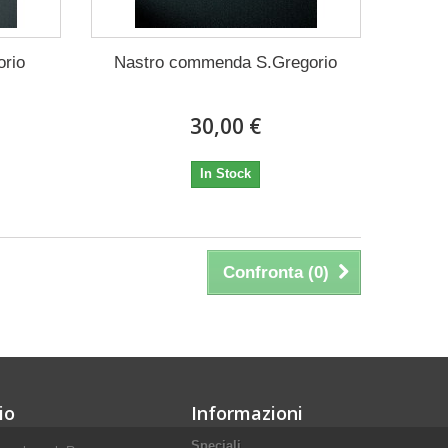
orio
Nastro commenda S.Gregorio
30,00 €
In Stock
Confronta (
0
)
io
Informazioni
Speciali