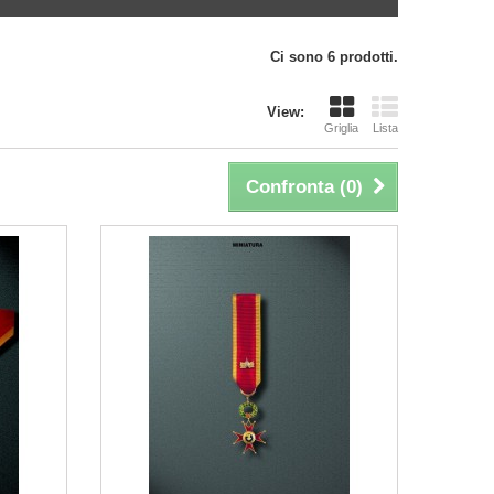
Ci sono 6 prodotti.
View:
Griglia
Lista
Confronta (
0
)